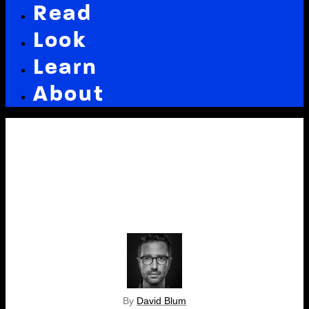
Read
Look
Learn
About
By
David Blum