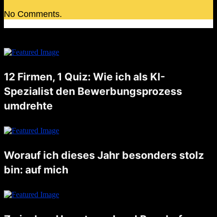
No Comments.
12 Firmen, 1 Quiz: Wie ich als KI-
Spezialist den Bewerbungsprozess
umdrehte
Noch nicht lange her, da schrieb ich einen Blogpost, worauf ich besonders stolz bin. Unter anderem schrieb ich auch darüber, dass ich letzten August eine Stelle als AI Artist angetreten habe. Nun, die Zeiten …
Worauf ich dieses Jahr besonders stolz
bin: auf mich
Dieses Jahr habe ich gelernt, für meine Bedürfnisse einzustehen und schwierige Entscheidungen zu treffen. Ich bin stolz darauf, dass ich eine faire Lösung in meiner Trennung gefunden habe, die mir Klarheit und einen neuen …