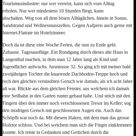
Tourismusindustrie: nur wer verreist, kann sich vom Alltag
erholen.
Nur wer mindestens 10 Stunden fliegt, kann
abschalten.
Weg von all dem bösen Alltäglichen, hinein in Sonne,
Sandstrand und Wellnessnasszellen. Gegen Aufpreis auch gerne mit
Internet-Flatrate im Hotelzimmer.
Doch da ist diese eine Woche Ferien, die nun zu Ende geht.
Zuhause. Tagesausflüge. Ein Rundgang durch dieses alte Haus in
Langenthal machen, in dem man 12 Jahre lang als Kind und
Jugendlicher aufwuchs. Jurastrasse 32. So ging ich mit meiner bald
zweijährigen Tochter die knarrende Dachboden-Treppe hoch und
roch den gleichen verstaubten Geruch wie damals, als ich acht Jahre
alt war. Blickte aus dem gleichen Fenster, aus welchem ich damals
eine Seilbahn in den Garten runter gebaut habe. Und strich mit den
Fingern über den immer noch verschlossenen Tresor im Keller; sog
den modrigen Geruch mit geschlossenen Augen ein. Auch das
Schöpfli war noch da. Mit diesem Haken, mit dem man das grosse
Holztor schloss. Und bei welchem man sich die Finger einklemmen
konnte. Ich reiste in Gedanken und Gerüchen durch die