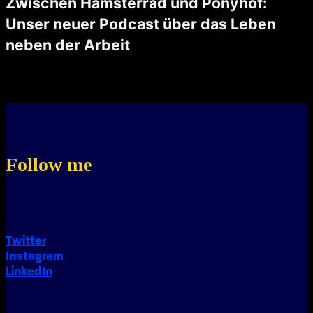
Zwischen Hamsterrad und Ponyhof:
Unser neuer Podcast über das Leben
neben der Arbeit
Unsere Reise begann mit einer zufälligen Begegnung und einem kühlen Bier in Aarau. Reto und ich fanden nicht nur Gemeinsamkeiten, sondern auch eine gemeinsame Leidenschaft: Das Leben neben der Arbeit. Wir waren uns einig, …
Follow me
Twitter
Instagram
LinkedIn