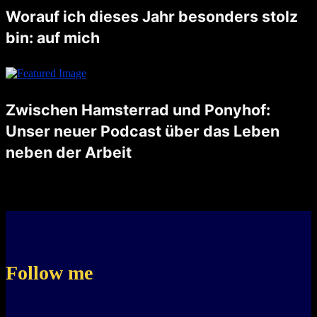
Worauf ich dieses Jahr besonders stolz
bin: auf mich
Dieses Jahr habe ich gelernt, für meine Bedürfnisse einzustehen und schwierige Entscheidungen zu treffen. Ich bin stolz darauf, dass ich eine faire Lösung in meiner Trennung gefunden habe, die mir Klarheit und einen neuen …
Zwischen Hamsterrad und Ponyhof:
Unser neuer Podcast über das Leben
neben der Arbeit
Unsere Reise begann mit einer zufälligen Begegnung und einem kühlen Bier in Aarau. Reto und ich fanden nicht nur Gemeinsamkeiten, sondern auch eine gemeinsame Leidenschaft: Das Leben neben der Arbeit. Wir waren uns einig, …
Follow me