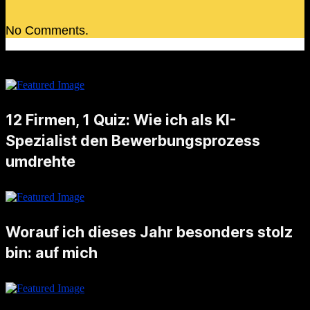
No Comments.
12 Firmen, 1 Quiz: Wie ich als KI-
Spezialist den Bewerbungsprozess
umdrehte
Noch nicht lange her, da schrieb ich einen Blogpost, worauf ich besonders stolz bin. Unter anderem schrieb ich auch darüber, dass ich letzten August eine Stelle als AI Artist angetreten habe. Nun, die Zeiten …
Worauf ich dieses Jahr besonders stolz
bin: auf mich
Dieses Jahr habe ich gelernt, für meine Bedürfnisse einzustehen und schwierige Entscheidungen zu treffen. Ich bin stolz darauf, dass ich eine faire Lösung in meiner Trennung gefunden habe, die mir Klarheit und einen neuen …