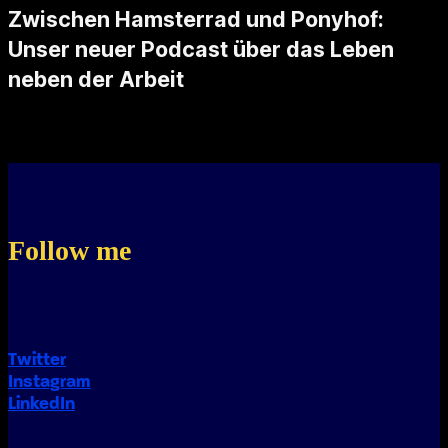
Zwischen Hamsterrad und Ponyhof:
Unser neuer Podcast über das Leben
neben der Arbeit
Unsere Reise begann mit einer zufälligen Begegnung und einem kühlen Bier in Aarau. Reto und ich fanden nicht nur Gemeinsamkeiten, sondern auch eine gemeinsame Leidenschaft: Das Leben neben der Arbeit. Wir waren uns einig, …
Follow me
Twitter
Instagram
LinkedIn