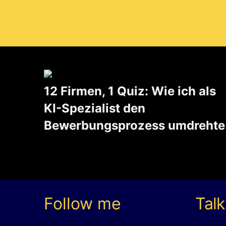
12 Firmen, 1 Quiz: Wie ich als
KI-Spezialist den
Bewerbungsprozess umdrehte
Noch nicht lange her, da schrieb ich einen Blogpost, worauf ich besonders stolz bin. Unter anderem schrieb ich auch darüber, dass ich letzten August eine Stelle als AI Artist angetreten habe. Nun, die Zeiten …
Follow me
Talk