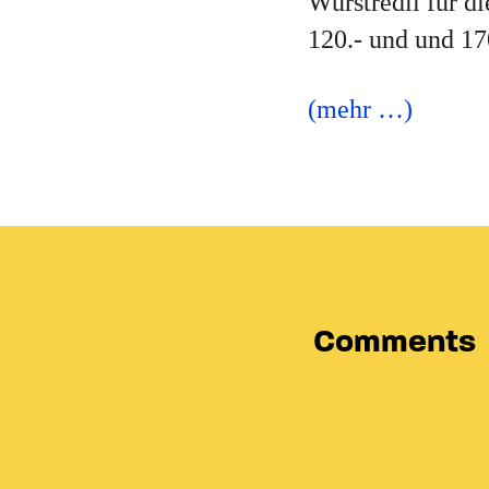
Wurstredli für d
120.- und und 17
(mehr …)
Comments