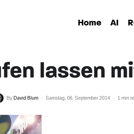
Home
AI
R
fen lassen mi
By
David Blum
·
Samstag, 06. September 2014
·
1 min r