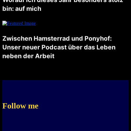
bin: auf mich
Dieses Jahr habe ich gelernt, für meine Bedürfnisse einzustehen und schwierige Entscheidungen zu treffen. Ich bin stolz darauf, dass ich eine faire Lösung in meiner Trennung gefunden habe, die mir Klarheit und einen neuen …
Zwischen Hamsterrad und Ponyhof:
Unser neuer Podcast über das Leben
neben der Arbeit
Unsere Reise begann mit einer zufälligen Begegnung und einem kühlen Bier in Aarau. Reto und ich fanden nicht nur Gemeinsamkeiten, sondern auch eine gemeinsame Leidenschaft: Das Leben neben der Arbeit. Wir waren uns einig, …
Follow me