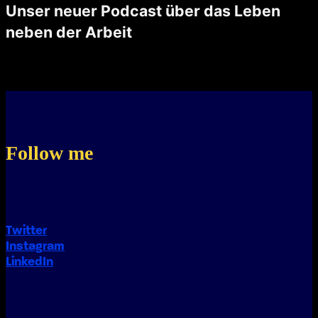
Unser neuer Podcast über das Leben
neben der Arbeit
Unsere Reise begann mit einer zufälligen Begegnung und einem kühlen Bier in Aarau. Reto und ich fanden nicht nur Gemeinsamkeiten, sondern auch eine gemeinsame Leidenschaft: Das Leben neben der Arbeit. Wir waren uns einig, …
Follow me
Twitter
Instagram
LinkedIn