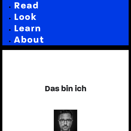
Read
Look
Learn
About
Das bin ich