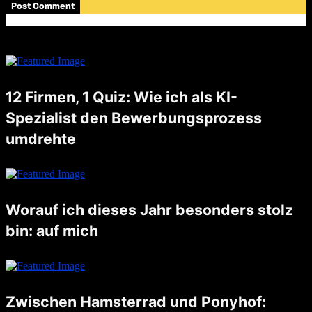
12 Firmen, 1 Quiz: Wie ich als KI-
Spezialist den Bewerbungsprozess
umdrehte
Noch nicht lange her, da schrieb ich einen Blogpost, worauf ich besonders stolz bin. Unter anderem schrieb ich auch darüber, dass ich letzten August eine Stelle als AI Artist angetreten habe. Nun, die Zeiten …
Worauf ich dieses Jahr besonders stolz
bin: auf mich
Dieses Jahr habe ich gelernt, für meine Bedürfnisse einzustehen und schwierige Entscheidungen zu treffen. Ich bin stolz darauf, dass ich eine faire Lösung in meiner Trennung gefunden habe, die mir Klarheit und einen neuen …
Zwischen Hamsterrad und Ponyhof: