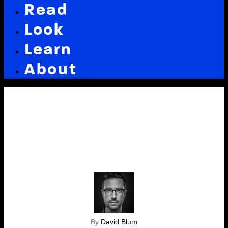
Read
Look
Learn
About
By
David Blum