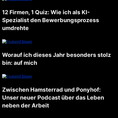
12 Firmen, 1 Quiz: Wie ich als KI-
Spezialist den Bewerbungsprozess
umdrehte
Noch nicht lange her, da schrieb ich einen Blogpost, worauf ich besonders stolz bin. Unter anderem schrieb ich auch darüber, dass ich letzten August eine Stelle als AI Artist angetreten habe. Nun, die Zeiten …
Worauf ich dieses Jahr besonders stolz
bin: auf mich
Dieses Jahr habe ich gelernt, für meine Bedürfnisse einzustehen und schwierige Entscheidungen zu treffen. Ich bin stolz darauf, dass ich eine faire Lösung in meiner Trennung gefunden habe, die mir Klarheit und einen neuen …
Zwischen Hamsterrad und Ponyhof:
Unser neuer Podcast über das Leben
neben der Arbeit
Unsere Reise begann mit einer zufälligen Begegnung und einem kühlen Bier in Aarau. Reto und ich fanden nicht nur Gemeinsamkeiten, sondern auch eine gemeinsame Leidenschaft: Das Leben neben der Arbeit. Wir waren uns einig, …