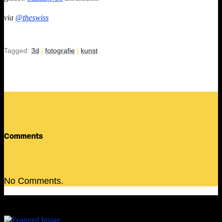
via
@theswiss
Tagged:
3d
|
fotografie
|
kunst
Comments
No Comments.