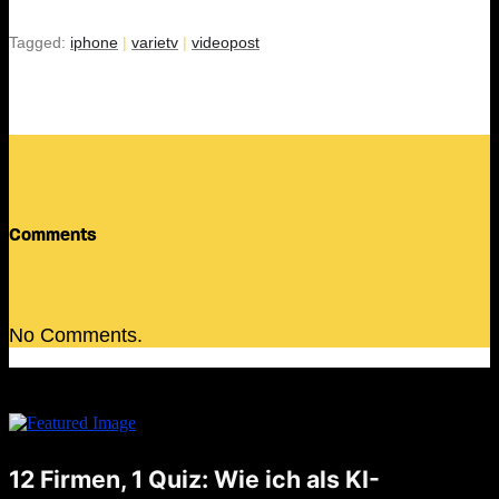
Tagged:
iphone
|
varietv
|
videopost
Comments
No Comments.
12 Firmen, 1 Quiz: Wie ich als KI-