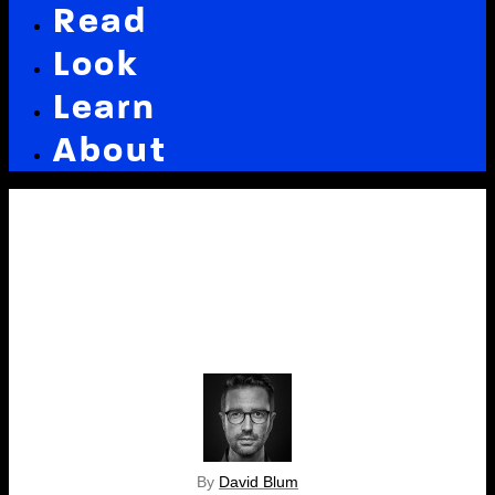
Read
Look
Learn
About
By
David Blum