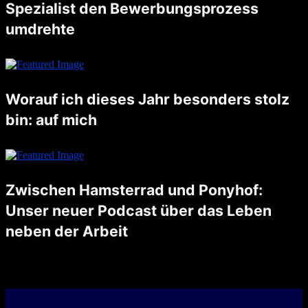
Spezialist den Bewerbungsprozess
umdrehte
Noch nicht lange her, da schrieb ich einen Blogpost, worauf ich besonders stolz bin. Unter anderem schrieb ich auch darüber, dass ich letzten August eine Stelle als AI Artist angetreten habe. Nun, die Zeiten …
Worauf ich dieses Jahr besonders stolz
bin: auf mich
Dieses Jahr habe ich gelernt, für meine Bedürfnisse einzustehen und schwierige Entscheidungen zu treffen. Ich bin stolz darauf, dass ich eine faire Lösung in meiner Trennung gefunden habe, die mir Klarheit und einen neuen …
Zwischen Hamsterrad und Ponyhof:
Unser neuer Podcast über das Leben
neben der Arbeit
Unsere Reise begann mit einer zufälligen Begegnung und einem kühlen Bier in Aarau. Reto und ich fanden nicht nur Gemeinsamkeiten, sondern auch eine gemeinsame Leidenschaft: Das Leben neben der Arbeit. Wir waren uns einig, …