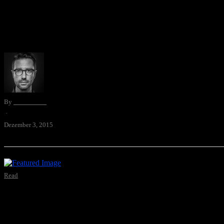
Meilenstein! Vor rund 6 Monaten entschloss ich mich, dass ich auf Zu
By
David Blum
·
Dezember 3, 2015
Read
Zucker ist ein Arschloch