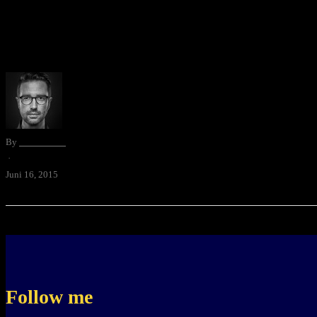
Zucker ist ungesund. Das wissen alle. Die Schäden, die Zucker in un
übermässigem Zuckerkonsum ist die …
By
David Blum
·
Juni 16, 2015
Follow me