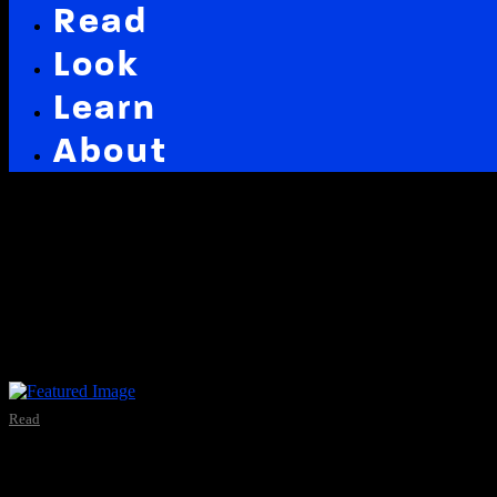
Read
Look
Learn
About
Latest in: ernährung
Read
Zucker-frei seit einem halb