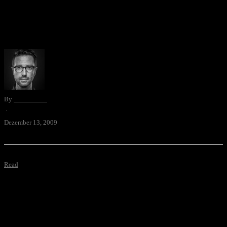
Eine Illustration, welche ich für eine Abo-Bestellkarten des Unter-
Emmentalers im 4. Grafiker-Lehrjahr gemacht habe.
By
David Blum
·
Dezember 13, 2009
Read
Farbraum in 3D. Eher eine Spielerei, denn wirklich nützlich: auf der