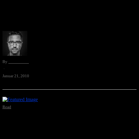
Berner Grafiker Büro Destruct Loslogos.com (Shockwave). Hier
eine etwas modernere Version für die Logofetischisten unter euch.
via fubiz
By
David Blum
·
Januar 21, 2010
Read
Lesefutter