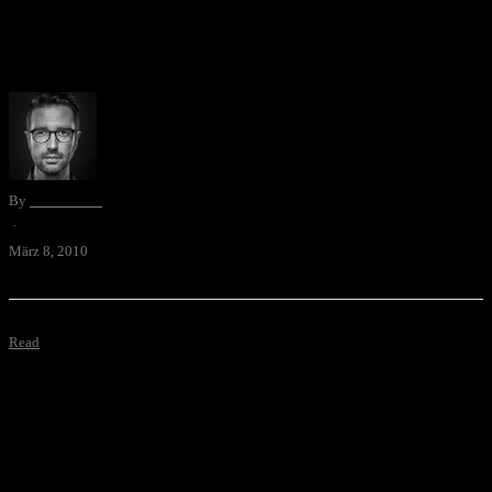
das Office der Krankenkasse AOK etwas Cooles einfallen: eine
Plexiglasröhre die gefüllt mit Äpfeln den jeweiligen Tag anzeigt -
wenn man denn auch brav täglich …
By
David Blum
·
März 8, 2010
Read
Stop Motion T-Shirt War - Watch more Funny Videos T-Shirt Krieg.
Mit über 200 T-Shirts und 22 verschiedenen Sujets haben diese