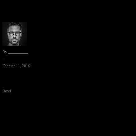
beiden jungen Burschen in 2 Tagen einen sehr coolen Stop-Motion-
Fight aufgezeichnet. via @z_u_n_d_e_r
By
David Blum
·
Februar 11, 2010
Read
Logos – der Film
Einige von euch kennen vielleicht das etwas ältere Projekt der