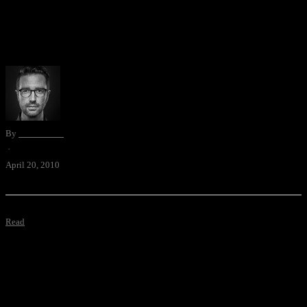
BeoLab 11. Ein Subwoofer wie eine Kunstplastik, erhältlich in 7
Farben, ab $2000, von Bang & Olufsen. Was wohl so eine
Komplettanlage kostet? via geekandhype
By
David Blum
·
April 20, 2010
Read
Apfelkalender. Die Agentur Serviceplan aus München liess sich für