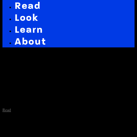
Read
Look
Learn
About
Latest in: design
Read