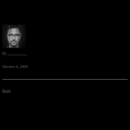
Flash-Seite ColoRotate.com kann man sich mit einem 3dimensional
drehbaren Farb- und Hellikeitsmodell Farbpaletten erstellen und
verwalten. Demnächst soll es sogar ein Photoshop CS4 …
By
David Blum
·
Oktober 4, 2009
Read
War die Werbung früher besser?