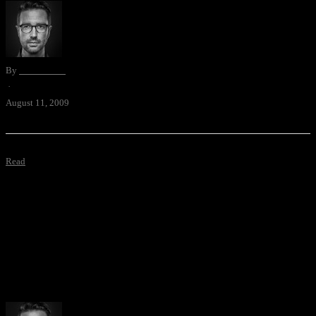
By
David Blum
·
August 11, 2009
Read
Das beste s/w Musikvideo
Das beste s/w Musikvideo. Und eine famose Band. The Real
Tuesday Weld.