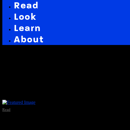
Read
Look
Learn
About
Latest in: stöckchen
Read
Schau nicht um der Stock g