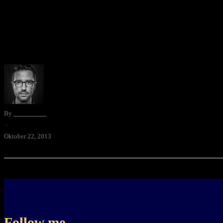
Eben erst bewegte ich den Gedanken, was wohl aus diesen Blog-Stöc
mir witzigerweise ein paar …
By
David Blum
·
Oktober 22, 2013
Follow me