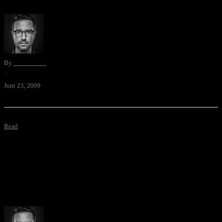
By
David Blum
·
Juni 23, 2009
Read
Wahnsinnig wichtiges Video mit Tipps zum Video-Freistelleffekt mit
Apples Photo Booth.