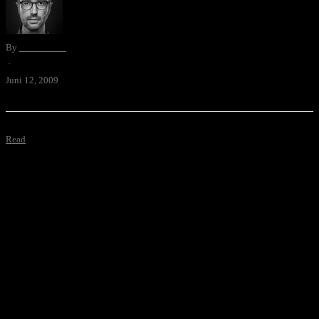
By
David Blum
·
Juni 12, 2009
Read
Twitter-Tipps für Moritz
Leuenberger
Twitter-Tipps für Moritz Leuenberger, seinen
Blog http://moritzleuenberger.blueblog.ch/ und den UVEK-Twitter-
Account http://twitter.com/UVEK