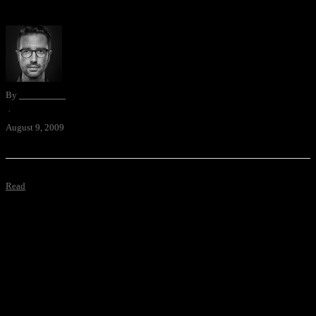
So, letztes Testvideo der Camileo P10 in real HD (1280x720).
By
David Blum
·
August 9, 2009
Read
Dieser Beitrag wurde gesponsert von Evian. Eher nutzloses Video
über Suchavatare auf Websites (diese interaktiven Cybermenschen,
welchen man Fragen stellen kann). Und: ich verschrieb mich mit
«bührostühle», nicht zuerst «bürostüle» und dann «bürostühle».