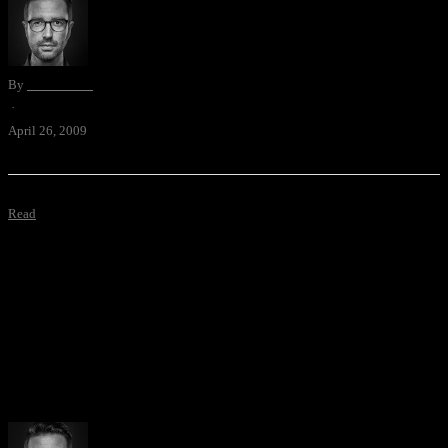
By
David Blum
·
April 26, 2009
Read
[youtube=http://www.youtube.com/watch?v=tyKQ31eVIgA] Teil 1
meines ersten offiziellen Video-Auftritts im Internet. Beim nächsten
Mal baue ich ein “Ähm”-Counter ein. Inspiriert wurde ich zu diesem
ernsten Thema durch Bö.