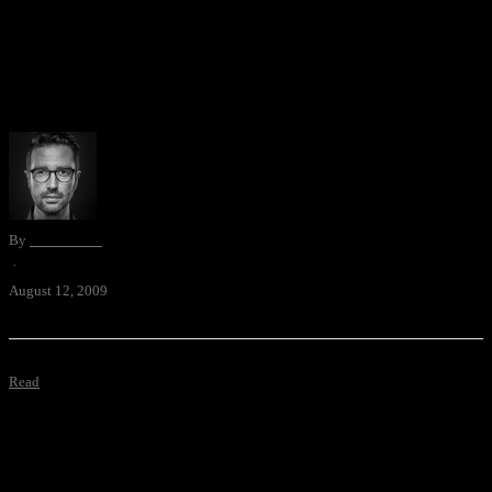
Dieses putzige Tierchen nennen wir Milo. Wir haben es aus einem
Katzenheim irgendwo aus dem Oberland geholt, als es noch auf
eine Hand passte. Heute ist dieses Tier der Oberchecker vom
Quartier, bringt Forellen …
By
David Blum
·
August 12, 2009
Read