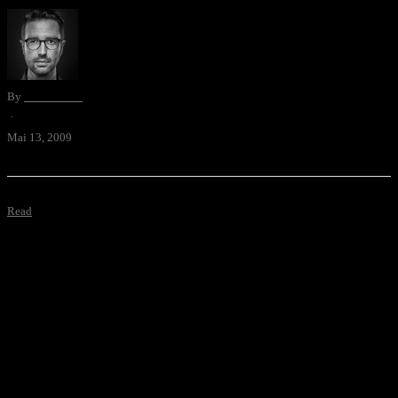
By
David Blum
·
Mai 13, 2009
Read
Nun, wenn ich mir heimlich so den Livestream von twitterland.ch
reinziehe, sehe ich immer wieder, wieviele Schweizer
erstaunlicherweise in englischer Sprache twittern. Mit völlig
sinnfreien Metaphern erkläre ich in einem wieder erstaunlich
schlecht geleungenen …