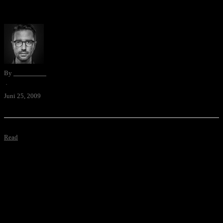
Einfach …
By
David Blum
·
Juni 25, 2009
Read
Einzug ins neue Atelier
Einzug ins neue Atelier in Burgdorf (mit Musthave-Timelapse-
Video).