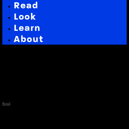
Read
Look
Learn
About
Latest in: videopost
Read