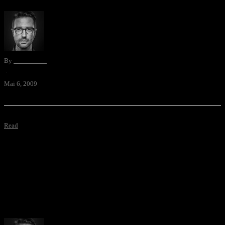
By
David Blum
·
Mai 6, 2009
Read
[youtube=http://www.youtube.com/watch?v=5gbwv1EWc6Q]
Auflösung des traurigen Themas um die Follower (siehe letzter
Post).