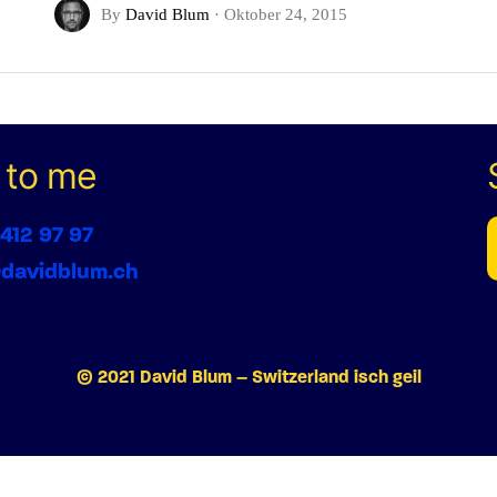
By
David Blum
·
Oktober 24, 2015
 to me
 412 97 97
@davidblum.ch
© 2021 David Blum – Switzerland isch geil