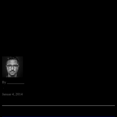
Passwort-Strategie
Für dieses Jahr fasste ich einen öffentlich kommunizierbaren
Vorsatz: ich will mich beim Verkehr im Internet besser schützen. Ich
schreibe diesen Blogpost für mich, da ich eine hundsmiserable
Passwort-Strategie habe. Ehrlich. In meinem Real-Life …
By
David Blum
·
Januar 4, 2014