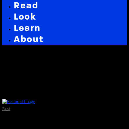
Read
Look
Learn
About
Latest in: nsa
Read
Der Schlüssel zur sicheren