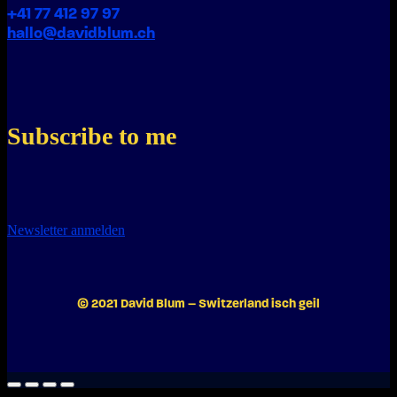
+41 77 412 97 97
hallo@davidblum.ch
Subscribe to me
Newsletter anmelden
© 2021 David Blum – Switzerland isch geil