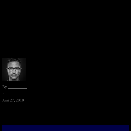
der Linkwoche
Jetzt werde ich berühmt, liebe Erdlinge. Vergisst es, wer jetzt noch
nicht mein Freund ist, der kann mir noch von Weitem winken.
Absolut intimes Interview und weitere Perlen, hier
in @cyschneider’s Digimagazin Linkwoche der Bude isuntu.com.
By
David Blum
·
Juni 27, 2010