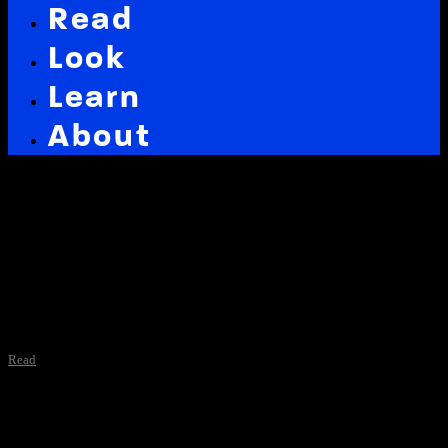
Read
Look
Learn
About
Latest in: linkwoche
Read
Voll geheimes Interview in