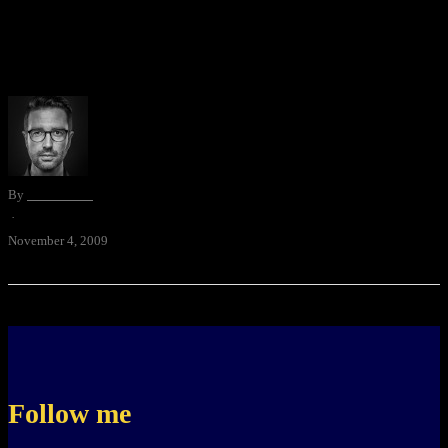
Deutschland hijack die Schweiz. Da hat doch mein lieber
Twitterfreund und jQuery-Zauberer @bauersart (ohne ‘n’) einfach
so meine Seite gehijackt. Grossartig.
By
David Blum
·
November 4, 2009
Follow me